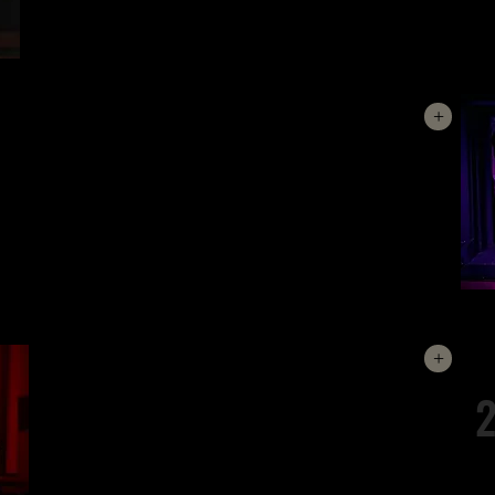
pis està maleït i ple de fantasmes, i no ple de gent
beguda en una festa perpètua. Una comèdia delirant
sobre deutes, immaduresa i especulació immobiliària.
+
SOMNI D'UNA NIT D'ESTIU
És una de les comèdies més conegudes de William
Shakespeare. Amor, màgia i confusió es barregen en
un bosc encantat on fades, enamorats i actors
despistats viuen situacions divertides i plenes
d’embolics.
MEDEA
Escrita per Eurípides, la tragèdia narra la història de
+
Medea, una dona menyspreada pel seu espòs, l’heroi
2
grec Jàson qui, després d’ajudar-lo a aconseguir el velló
i tenir fills, l’abandona per una altra princesa.
Consumida per la venjança, Medea planeja un cruel
acte de represàlia per castigar Jàson i la seva nova
esposa: matar els seus fills, el crim més alt per a una