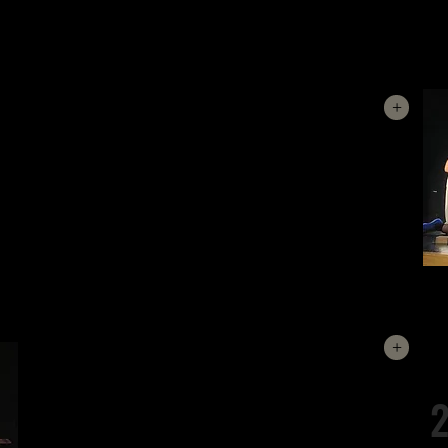
UNBÒXING: CONTINGUT "FRÀGIL"
+
Què passaria si les dones de la mitologia grega
desapareguessin de cop? Què seria dels mites grecs
sense elles? I més important, qui són elles fora dels seus
mites? La resposta rau a les dones de la mitologia que
sempre han sigut silenciades pels herois, déus i poetes.
Unbòxing: Contingut "fràgil"
és la seva veu, l'espai que els
mites mai van permetre que tinguessin.
MOSTEL·LÀRIA, 21: AQUÍ, NO HI VIU
+
NINGÚ
Quan el pare torna d’improvís, en Filòlaques s’ha fos
2
l’herència rescatant la seva millor amiga d'una estafa
surrealista. Per salvar-lo, l’astut Tranió s’inventa que el