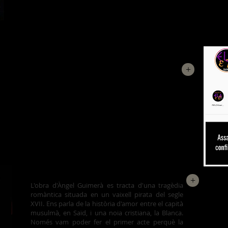
ASSAIGS CONFINATS
+
Davant la situació de confinament deguda a la
pandèmia de la Covid-19, ens vam haver d'adaptar
i assajar telemàticament. No va ser el mateix, però
la pandèmia va canviar tant la forma de relacionar-
nos!
MAR I CEL
+
L'obra d'Àngel Guimerà es tracta d'una tragèdia
romàntica situada en un vaixell pirata del segle
XVII. Ens parla de la història d'amor entre el capità
musulmà, en Saïd, i una noia cristiana, la Blanca.
Només vam poder fer el primer acte perquè la