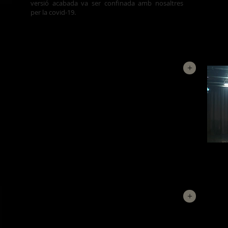
versió acabada va ser confinada amb nosaltres
per la covid-19.
+
ELS COSSOS EN LA NEU
Aquesta obra, inspirada en "Terra Baixa" d'Àngel
Guimerà, neix a partir de la polèmica afirmació de
la prova de Llengua i Literatura Catalana de les
PAU de 2017-18: "La Marta manté una relació
amorosa amb en Sebastià. Vertader o Fals".
A partir d'aquí ens hem anat fent diverses
preguntes...
QUINA ODISSEA!!
+
L'Odissea d'Homer recull tota una sèrie d'episodis
que pateix l'heroi grec Ulisses després de la guerra
de Troi
a, tot tornant a la seva pàtria, l'illa d'Ítaca.