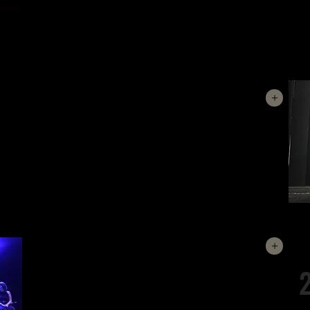
dona.
+
AIXÒ SEGUEIX SENSE SER VIDA!
Una
reinterpretació
encara més
contemporània de
la
radiografia àcida i sarcàstica de la vida de cinc dones
que pateixen alguns dels mals més habituals de la vida
contemporània.
ELLES (LA VEU DE LA REVOLTA)
+
Creada i construïda a base d'improvisacions amb
relats, vivències, inquietuds, etc. de les actrius que
formen l'elenc amb l'objectiu de reivindicar, compartir i
denunciar opressions masclistes heteropatriarcals a
les quals ens trobem sotmeses. Ara, la veu, la tenen