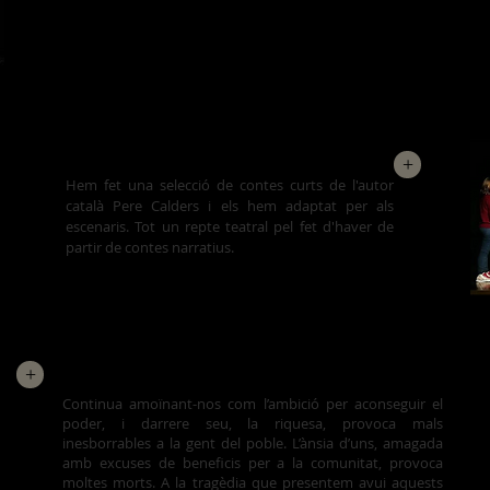
Hem fet aquesta obra a
mb els
fragments més
significatius d'aquesta obra clàssica fusionats amb
textos d'autors diversos.
CONTES DE PERE CALDERS
+
Hem fet una selecció de contes curts de l'autor
català Pere Calders i
els hem adaptat per als
escenaris. Tot un repte teatral pel fet d'haver de
partir de contes narratius.
+
FENÍCIES
Continua amoïnant-nos com l’ambició per aconseguir el
poder, i darrere seu, la riquesa, provoca mals
inesborrables a la gent del poble. L’ànsia d’uns,
amagada
amb excuses de beneficis per a la comunitat, provoca
moltes morts. A la tragèdia que presentem avui aquests