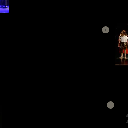
elles.
EL SOLDAT FANFARRÓ
+
En aquesta versió Covid-19 de la comèdia de
Plaute, la trapelleria d’un esclau segueix
aconseguint que el seu amo recuperi l’estimada i
sobretot, que ell mateix aconsegueixi la llibertat.
Amb un repartiment reduït i amb distància social,
us presentem romans amb toga i mascareta.
ELS OCELLS
+
Aquest fragment emmascarat de la comèdia grega
d’Aristòfanes planteja l’intent de creació d’una
nova república que, a la llarga, cau en els mateixos
errors que les anteriors. Versió reduïda amb
distància social per la covid-19.