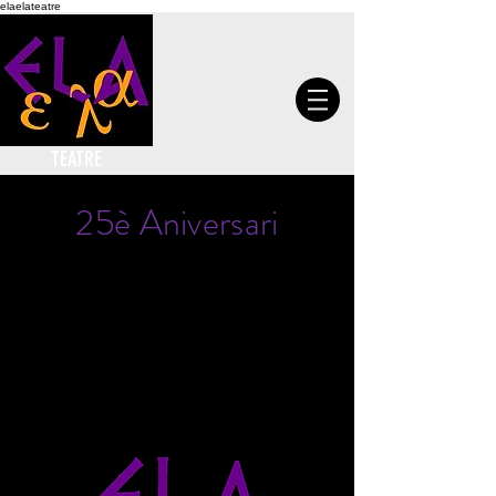
elaelateatre
TEATRE
25è Aniversari