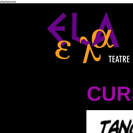
elaelateatre
TEATRE
CURS